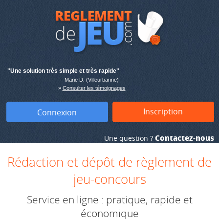
"Une solution très simple et très rapide"
Marie D. (Villeurbanne)
»
Consulter les témoignages
Inscription
Connexion
Contactez-nous
Une question ?
Rédaction et dépôt de règlement de
jeu-concours
Service en ligne : pratique, rapide et
économique