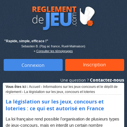
"Rapide, simple, efficace !"
Sebastien B. (Ppg ac france, Rueil-Malmaison)
»
Consulter les témoignages
Inscription
Connexion
Contactez-nous
Une question ?
Vous êtes ici :
Accueil
-
Informations sur les jeux-concours et le dépôt de
règlement
-
La législation sur les jeux, concours et loteries
La législation sur les jeux, concours et
loteries : ce qui est autorisé en France
La loi française rend possible l'organisation de plusieurs types
de jeux-concours, mais en interdit un certain nombre