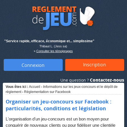
"Service rapide, efficace, économique et... simplissime"
Thibaut L. (Jess sa)
»
Consulter les témoignages
Inscription
Connexion
Contactez-nous
Une question ?
Vous êtes ici :
Accueil
-
Informations sur les jeux-concours et le dépôt de
règlement
-
Réglementation sur Facebook
Organiser un jeu-concours sur Facebook :
particularités, conditions et législation
L'organisation d'un jeu-concours est un bon moyen pour
conquérir de nouveaux clients ou pour fidéliser une clientèle