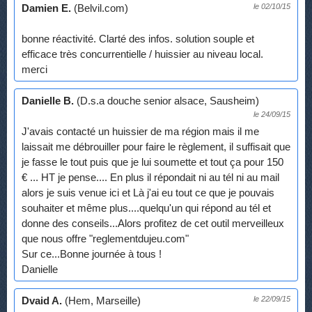
Damien E.
(Belvil.com)
le 02/10/15
bonne réactivité. Clarté des infos. solution souple et
efficace très concurrentielle / huissier au niveau local.
merci
Danielle B.
(D.s.a douche senior alsace, Sausheim)
le 24/09/15
J'avais contacté un huissier de ma région mais il me
laissait me débrouiller pour faire le règlement, il suffisait que
je fasse le tout puis que je lui soumette et tout ça pour 150
€ ... HT je pense.... En plus il répondait ni au tél ni au mail
alors je suis venue ici et Là j'ai eu tout ce que je pouvais
souhaiter et même plus....quelqu'un qui répond au tél et
donne des conseils...Alors profitez de cet outil merveilleux
que nous offre "reglementdujeu.com"
Sur ce...Bonne journée à tous !
Danielle
Dvaid A.
(Hem, Marseille)
le 22/09/15