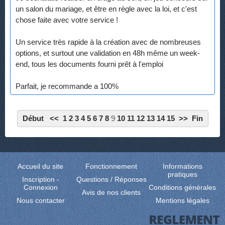
un salon du mariage, et être en règle avec la loi, et c'est
chose faite avec votre service !
Un service très rapide à la création avec de nombreuses
options, et surtout une validation en 48h même un week-
end, tous les documents fourni prêt à l'emploi
Parfait, je recommande a 100%
Début
<<
1
2
3
4
5
6
7
8
9
10
11
12
13
14
15
>>
Fin
Accueil du site
Fonctionnement
Informations
pratiques
Inscription
-
Questions / Réponses
Connexion
Conditions générales
Avis de nos clients
Nous contacter
Mentions légales