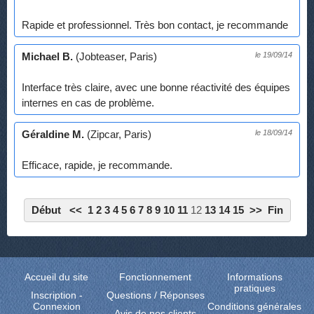
Rapide et professionnel. Très bon contact, je recommande
Michael B.
(Jobteaser, Paris)
le 19/09/14
Interface très claire, avec une bonne réactivité des équipes
internes en cas de problème.
Géraldine M.
(Zipcar, Paris)
le 18/09/14
Efficace, rapide, je recommande.
Début
<<
1
2
3
4
5
6
7
8
9
10
11
12
13
14
15
>>
Fin
Accueil du site
Fonctionnement
Informations
pratiques
Inscription
-
Questions / Réponses
Connexion
Conditions générales
Avis de nos clients