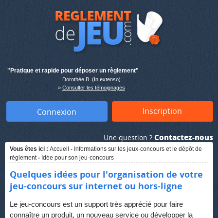
"Pratique et rapide pour déposer un règlement"
Dorothée B. (In extenso)
»
Consulter les témoignages
Inscription
Connexion
Contactez-nous
Une question ?
Vous êtes ici :
Accueil
-
Informations sur les jeux-concours et le dépôt de
règlement
-
Idée pour son jeu-concours
Quelques idées pour l'organisation de votre
jeu-concours sur internet ou hors-ligne
Le jeu-concours est un support très apprécié pour faire
connaître un produit, un nouveau service ou développer la